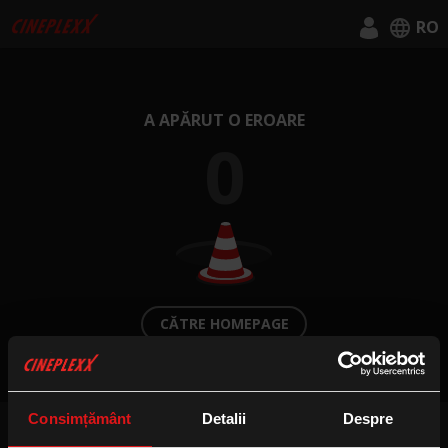
RO
English
Română
A APĂRUT O EROARE
0
CĂTRE HOMEPAGE
Consimțământ
Detalii
Despre