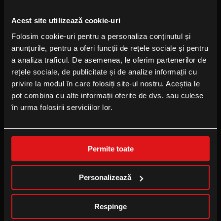
FOLLOW US
Acest site utilizează cookie-uri
Facebook
Folosim cookie-uri pentru a personaliza conținutul și
Instagram
anunțurile, pentru a oferi funcții de rețele sociale și pentru
YouTube
a analiza traficul. De asemenea, le oferim partenerilor de
TikTok
rețele sociale, de publicitate și de analize informații cu
privire la modul în care folosiți site-ul nostru. Aceștia le
pot combina cu alte informații oferite de dvs. sau culese
B2B
în urma folosirii serviciilor lor.
Locație eveniment
Publicitate la cinema
Permite toate
Cinema pentru școală
Personalizează
CINEPLEXX APPS
Respinge