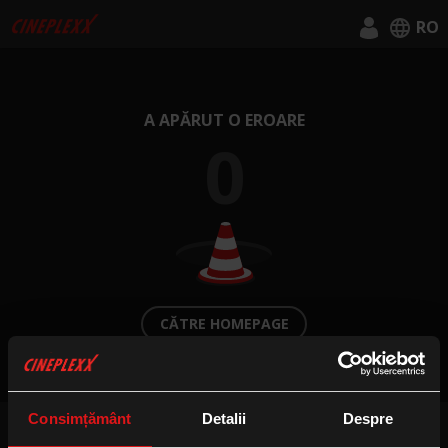
RO
English
Română
A APĂRUT O EROARE
0
CĂTRE HOMEPAGE
Consimțământ
Detalii
Despre