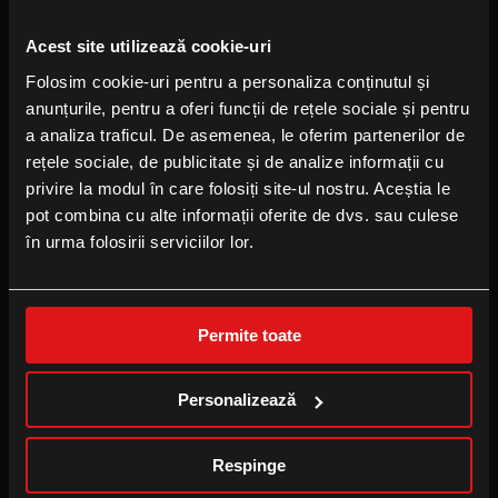
FOLLOW US
Acest site utilizează cookie-uri
Facebook
Folosim cookie-uri pentru a personaliza conținutul și
Instagram
anunțurile, pentru a oferi funcții de rețele sociale și pentru
YouTube
a analiza traficul. De asemenea, le oferim partenerilor de
TikTok
rețele sociale, de publicitate și de analize informații cu
privire la modul în care folosiți site-ul nostru. Aceștia le
pot combina cu alte informații oferite de dvs. sau culese
B2B
în urma folosirii serviciilor lor.
Locație eveniment
Publicitate la cinema
Permite toate
Cinema pentru școală
Personalizează
CINEPLEXX APPS
Respinge