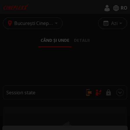
RO
English
București Cineplexx Baneasa
Azi
Română
CÂND ȘI UNDE
DETALII
Session state
Achiziție online, fără rezervări
Se cumpără doar la casa de bilete
Achiziția și rezervarea nu sunt posibile