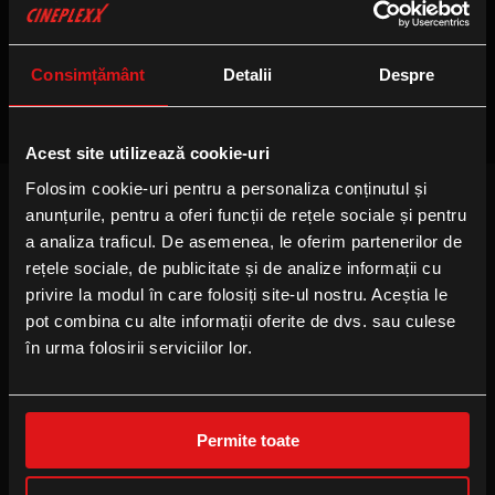
Nu sunt sesiuni disponibile
Consimțământ
Detalii
Despre
Acest site utilizează cookie-uri
Folosim cookie-uri pentru a personaliza conținutul și
anunțurile, pentru a oferi funcții de rețele sociale și pentru
FOLLOW US
a analiza traficul. De asemenea, le oferim partenerilor de
Facebook
rețele sociale, de publicitate și de analize informații cu
privire la modul în care folosiți site-ul nostru. Aceștia le
Instagram
pot combina cu alte informații oferite de dvs. sau culese
YouTube
în urma folosirii serviciilor lor.
TikTok
Permite toate
B2B
Locație eveniment