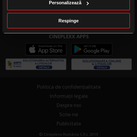
Personalizează
Publicitate la cinema
Cinema pentru școală
Respinge
CINEPLEXX APPS
Politica de confidențialitate
Informații legale
Despre noi
Scrie-ne
Publicitate
© Cineplexx România S.R.L 2019