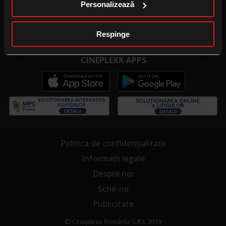
Personalizează
Publicitate la cinema
Cinema pentru școală
Respinge
CINEPLEXX APPS
Politica de confidențialitate
Informații legale
Despre noi
Scrie-ne
Publicitate
© Cineplexx România S.R.L 2019