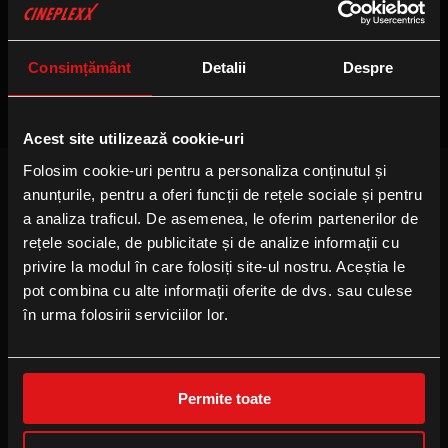
Nu sunt sesiuni disponibile
Consimțământ
Detalii
Despre
Acest site utilizează cookie-uri
Folosim cookie-uri pentru a personaliza conținutul și
anunțurile, pentru a oferi funcții de rețele sociale și pentru
FOLLOW US
a analiza traficul. De asemenea, le oferim partenerilor de
Facebook
rețele sociale, de publicitate și de analize informații cu
privire la modul în care folosiți site-ul nostru. Aceștia le
Instagram
pot combina cu alte informații oferite de dvs. sau culese
YouTube
în urma folosirii serviciilor lor.
TikTok
Permite toate
B2B
Locație eveniment