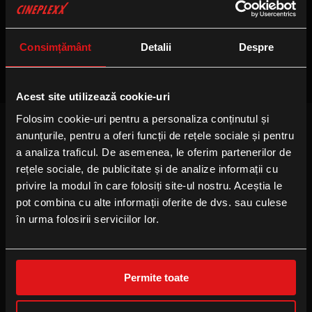
Nu sunt sesiuni disponibile
Consimțământ
Detalii
Despre
Acest site utilizează cookie-uri
Folosim cookie-uri pentru a personaliza conținutul și
anunțurile, pentru a oferi funcții de rețele sociale și pentru
FOLLOW US
a analiza traficul. De asemenea, le oferim partenerilor de
Facebook
rețele sociale, de publicitate și de analize informații cu
privire la modul în care folosiți site-ul nostru. Aceștia le
Instagram
pot combina cu alte informații oferite de dvs. sau culese
YouTube
în urma folosirii serviciilor lor.
TikTok
Permite toate
B2B
Locație eveniment