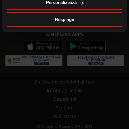
Personalizează
Publicitate la cinema
Cinema pentru școală
Respinge
CINEPLEXX APPS
Politica de confidențialitate
Informații legale
Despre noi
Scrie-ne
Publicitate
© Cineplexx România S.R.L 2019