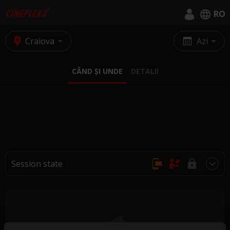
RO
English
Craiova
Azi
Română
CÂND ȘI UNDE
DETALII
Session state
Achiziție online, fără rezervări
Se cumpără doar la casa de bilete
Achiziția și rezervarea nu sunt posibile