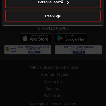
Personalizează
Publicitate la cinema
Cinema pentru școală
Respinge
CINEPLEXX APPS
Politica de confidențialitate
Informații legale
Despre noi
Scrie-ne
Publicitate
© Cineplexx România S.R.L 2019