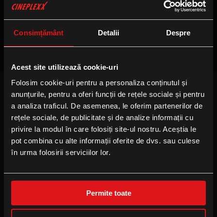
Nu sunt sesiuni disponibile
Consimțământ
Detalii
Despre
Acest site utilizează cookie-uri
Folosim cookie-uri pentru a personaliza conținutul și
anunțurile, pentru a oferi funcții de rețele sociale și pentru
FOLLOW US
a analiza traficul. De asemenea, le oferim partenerilor de
Facebook
rețele sociale, de publicitate și de analize informații cu
privire la modul în care folosiți site-ul nostru. Aceștia le
Instagram
pot combina cu alte informații oferite de dvs. sau culese
YouTube
în urma folosirii serviciilor lor.
TikTok
Permite toate
B2B
Locație eveniment