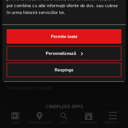
FOLLOW US
pot combina cu alte informații oferite de dvs. sau culese
în urma folosirii serviciilor lor.
Facebook
Instagram
YouTube
Permite toate
TikTok
Personalizează
B2B
Respinge
Locație eveniment
Publicitate la cinema
Cinema pentru școală
CINEPLEXX APPS
MAI MULT...
FILME
CINEMATOGRAFE
CAUTĂ
EVENIMENTE