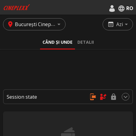
RO
English
București Cineplexx Titan
Azi
Română
CÂND ȘI UNDE
DETALII
Session state
Achiziție online, fără rezervări
Se cumpără doar la casa de bilete
Achiziția și rezervarea nu sunt posibile