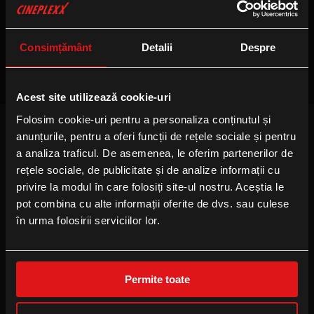
Nu sunt sesiuni disponibile
Consimțământ
Detalii
Despre
Acest site utilizează cookie-uri
Folosim cookie-uri pentru a personaliza conținutul și
anunțurile, pentru a oferi funcții de rețele sociale și pentru
FOLLOW US
a analiza traficul. De asemenea, le oferim partenerilor de
Facebook
rețele sociale, de publicitate și de analize informații cu
privire la modul în care folosiți site-ul nostru. Aceștia le
Instagram
pot combina cu alte informații oferite de dvs. sau culese
YouTube
în urma folosirii serviciilor lor.
TikTok
Permite toate
B2B
Locație eveniment