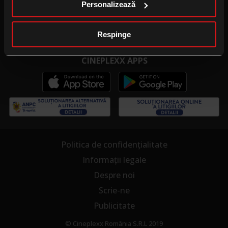
Personalizează
Publicitate la cinema
Cinema pentru școală
Respinge
CINEPLEXX APPS
Politica de confidențialitate
Informații legale
Despre noi
Scrie-ne
Publicitate
© Cineplexx România S.R.L 2019