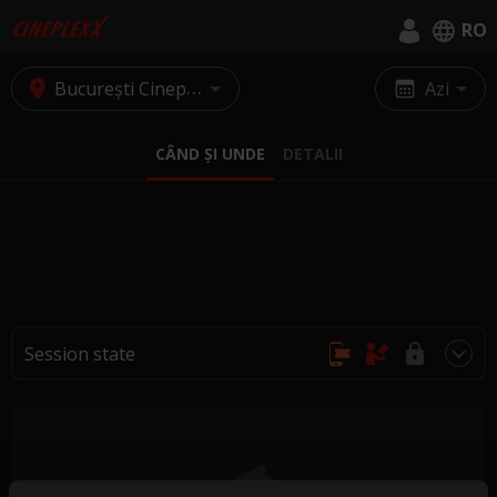
RO
English
București Cineplexx Baneasa
Azi
Română
CÂND ȘI UNDE
DETALII
Session state
Achiziție online, fără rezervări
Se cumpără doar la casa de bilete
Achiziția și rezervarea nu sunt posibile