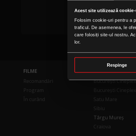
Nu sunt 
Acest site utilizează cookie-
Folosim cookie-uri pentru a pe
traficul. De asemenea, le ofer
care folosiți site-ul nostru. A
lor.
Respinge
FILME
CINEMATOGRAFE
Recomandări
București Cineple
Program
București Cineplex
În curând
Satu Mare
Sibiu
Târgu Mureș
Craiova