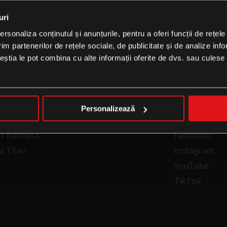
sesiuni disponibile
uri
rsonaliza conținutul și anunțurile, pentru a oferi funcții de rețele
im partenerilor de rețele sociale, de publicitate și de analize info
ceștia le pot combina cu alte informații oferite de dvs. sau culese î
Personalizează
FOLLOW US
xx Baneasa
Facebook
x Titan
Instagram
YouTube
TikTok