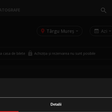
ATOGRAFE
Târgu Mureș
Azi
a casa de bilete
Achiziția și rezervarea nu sunt posibile
Detalii