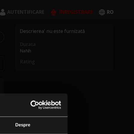
AUTENTIFICARE
ÎNREGISTRARE
RO
English
Descrierea' nu este furnizată
Română
Durata
NaNh
Rating
CREEAZĂ CONT
Despre