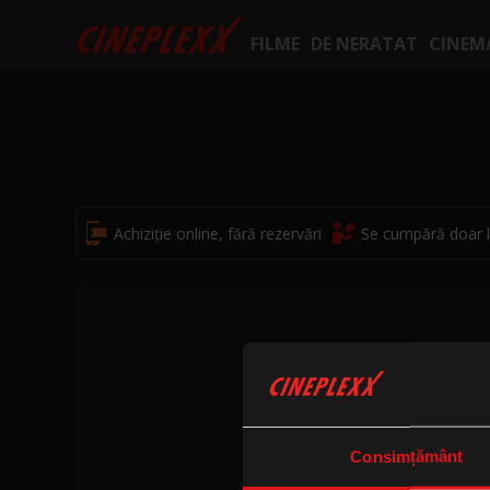
FILME
DE NERATAT
CINEM
Achiziție online, fără rezervări
Se cumpără doar l
Consimțământ