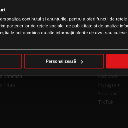
CĂTRE HOMEPAGE
uri
rsonaliza conținutul și anunțurile, pentru a oferi funcții de rețele
im partenerilor de rețele sociale, de publicitate și de analize info
ceștia le pot combina cu alte informații oferite de dvs. sau culese î
Personalizează
FOLLOW US
xx Baneasa
Facebook
x Titan
Instagram
YouTube
TikTok