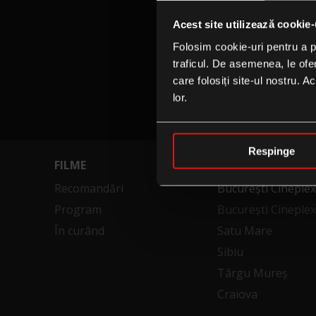
Acest site utilizează cookie-
Folosim cookie-uri pentru a pe
traficul. De asemenea, le ofer
care folosiți site-ul nostru. A
lor.
Respinge
FILME
CINEMATOGRAFE
Recomandări
București Cineple
Program
București Cineplex
În curând
Satu Mare
Sibiu
Târgu Mureș
Craiova