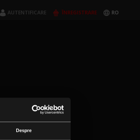
AUTENTIFICARE
ÎNREGISTRARE
RO
English
Română
CREEAZĂ CONT
Despre