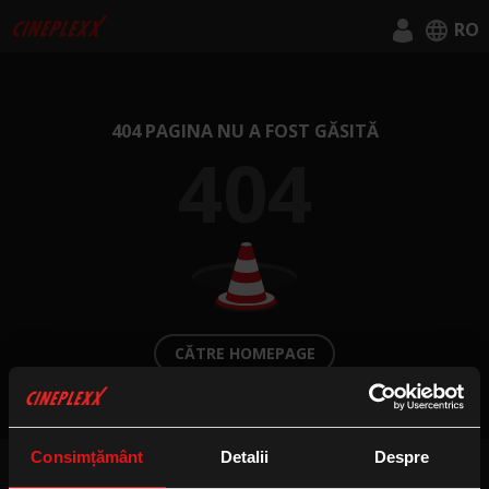
RO
English
Română
404 PAGINA NU A FOST GĂSITĂ
404
CĂTRE HOMEPAGE
Consimțământ
Detalii
Despre