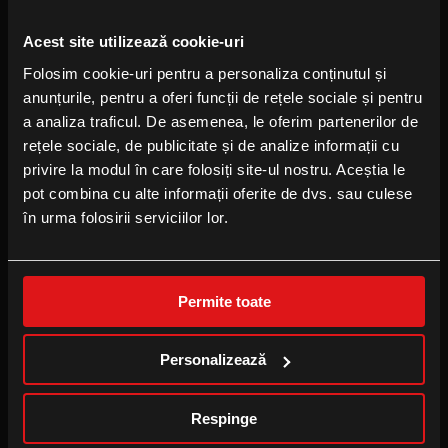
FOLLOW US
Acest site utilizează cookie-uri
Facebook
Folosim cookie-uri pentru a personaliza conținutul și
Instagram
anunțurile, pentru a oferi funcții de rețele sociale și pentru
YouTube
a analiza traficul. De asemenea, le oferim partenerilor de
TikTok
rețele sociale, de publicitate și de analize informații cu
privire la modul în care folosiți site-ul nostru. Aceștia le
pot combina cu alte informații oferite de dvs. sau culese
B2B
în urma folosirii serviciilor lor.
Locație eveniment
Publicitate la cinema
Permite toate
Cinema pentru școală
Personalizează
CINEPLEXX APPS
Respinge