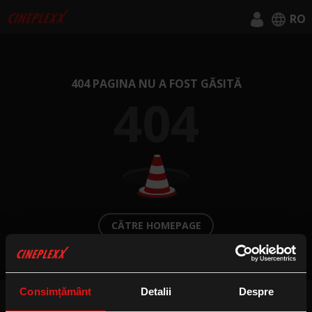
RO
English
Română
404 PAGINA NU A FOST GĂSITĂ
404
CĂTRE HOMEPAGE
Consimțământ
Detalii
Despre