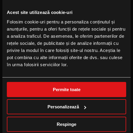
FOLLOW US
Acest site utilizează cookie-uri
Facebook
Folosim cookie-uri pentru a personaliza conținutul și
Instagram
anunțurile, pentru a oferi funcții de rețele sociale și pentru
YouTube
a analiza traficul. De asemenea, le oferim partenerilor de
TikTok
rețele sociale, de publicitate și de analize informații cu
privire la modul în care folosiți site-ul nostru. Aceștia le
pot combina cu alte informații oferite de dvs. sau culese
B2B
în urma folosirii serviciilor lor.
Locație eveniment
Publicitate la cinema
Permite toate
Cinema pentru școală
Personalizează
CINEPLEXX APPS
Respinge