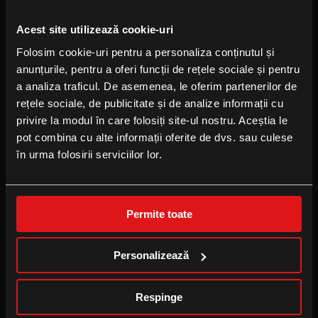
FOLLOW US
Acest site utilizează cookie-uri
Facebook
Folosim cookie-uri pentru a personaliza conținutul și
Instagram
anunțurile, pentru a oferi funcții de rețele sociale și pentru
YouTube
a analiza traficul. De asemenea, le oferim partenerilor de
TikTok
rețele sociale, de publicitate și de analize informații cu
privire la modul în care folosiți site-ul nostru. Aceștia le
pot combina cu alte informații oferite de dvs. sau culese
B2B
în urma folosirii serviciilor lor.
Locație eveniment
Publicitate la cinema
Permite toate
Cinema pentru școală
Personalizează
CINEPLEXX APPS
Respinge