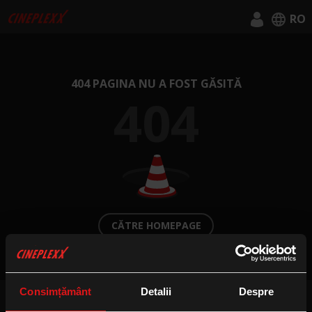
RO
English
Română
404 PAGINA NU A FOST GĂSITĂ
404
CĂTRE HOMEPAGE
Consimțământ
Detalii
Despre