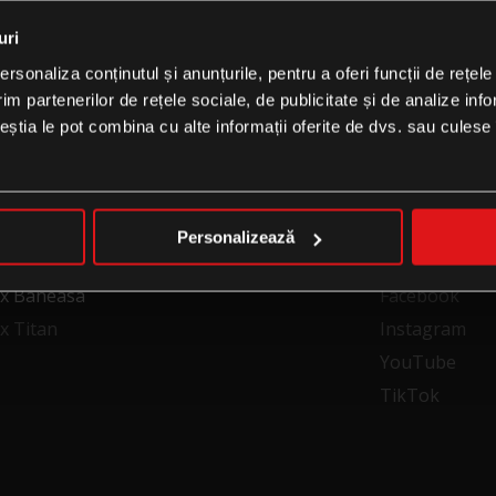
CĂTRE HOMEPAGE
uri
rsonaliza conținutul și anunțurile, pentru a oferi funcții de rețele
im partenerilor de rețele sociale, de publicitate și de analize info
ceștia le pot combina cu alte informații oferite de dvs. sau culese î
Personalizează
FOLLOW US
xx Baneasa
Facebook
x Titan
Instagram
YouTube
TikTok