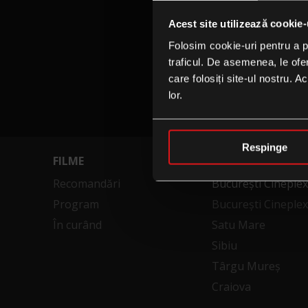
Acest site utilizează cookie-
Folosim cookie-uri pentru a pe
traficul. De asemenea, le ofer
care folosiți site-ul nostru. A
lor.
Respinge
FILME
CINEMATOGRAFE
Recomandări
București Cineple
Program
București Cineplex
În curând
Satu Mare
Sibiu
Târgu Mureș
Craiova