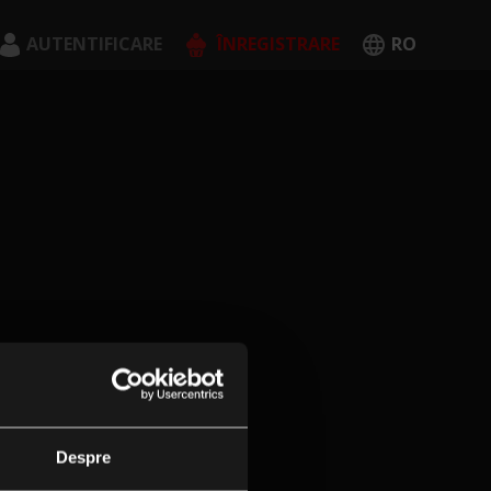
AUTENTIFICARE
ÎNREGISTRARE
RO
English
Română
CREEAZĂ CONT
Despre